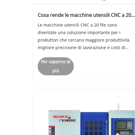
Cosa rende le macchine utensili CNC a 20
file essenziali per la moderna produzione d
Le macchine utensili CNC a 20 file sono
precisione?
diventate una soluzione importante per i
produttori che cercano maggiore produttività,
migliore precisione di lavorazione e costi di
produzione ridotti. Con funzionalità avanzate di
Per saperne di
gestione multiutensile, queste macchine aiutan
le industrie a gestire attivit......
più