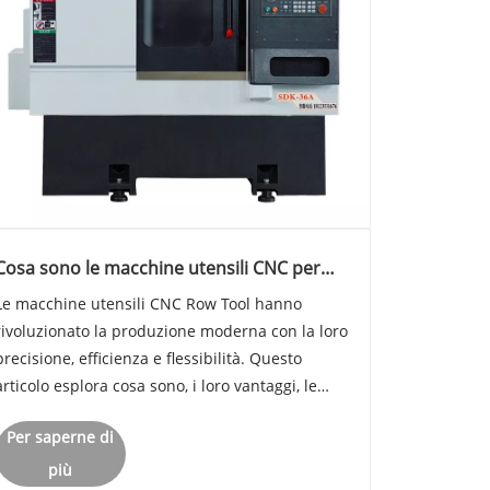
Cosa sono le macchine utensili CNC per
utensili a riga e come possono migliorare
Le macchine utensili CNC Row Tool hanno
la vostra produzione?
rivoluzionato la produzione moderna con la loro
precisione, efficienza e flessibilità. Questo
articolo esplora cosa sono, i loro vantaggi, le
applicazioni, le considerazioni operative e
Per saperne di
risponde alle domande più comuni per aiutare i
produttori a prendere decis......
più