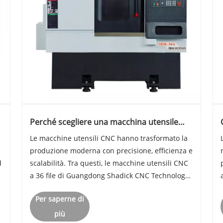
Perché scegliere una macchina utensile
CNC a 36 file?
Le macchine utensili CNC hanno trasformato la
produzione moderna con precisione, efficienza e
d
scalabilità. Tra questi, le macchine utensili CNC
a 36 file di Guangdong Shadick CNC Technology
Co., Ltd. offrono una produttività senza pari,
Per saperne di
soprattutto per ambienti di produzione
complessi. Questo artico......
più