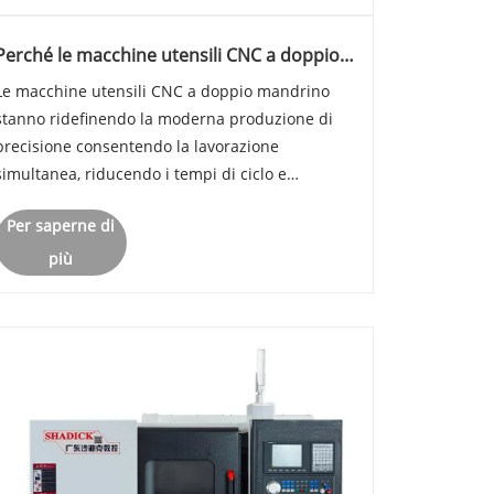
Perché le macchine utensili CNC a doppio
mandrino stanno trasformando la
Le macchine utensili CNC a doppio mandrino
produzione ad alta efficienza?
stanno ridefinendo la moderna produzione di
precisione consentendo la lavorazione
simultanea, riducendo i tempi di ciclo e
migliorando la produttività nei settori
Per saperne di
automobilistico, aerospaziale, della costruzione
di stampi e dei componenti ad alto volume.
più
Qu......