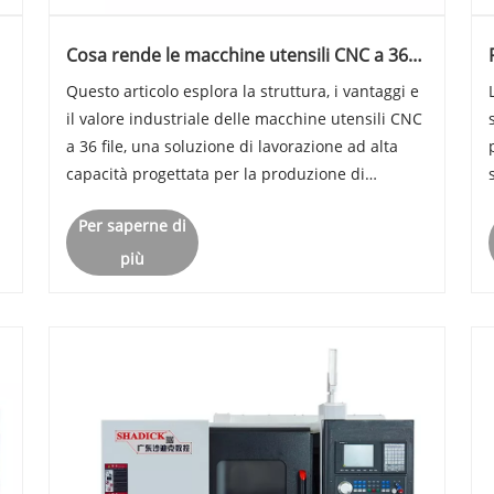
Cosa rende le macchine utensili CNC a 36
i
file essenziali per la produzione moderna?
​Questo articolo esplora la struttura, i vantaggi e
il valore industriale delle macchine utensili CNC
a 36 file, una soluzione di lavorazione ad alta
capacità progettata per la produzione di
precisione, la lavorazione di parti complesse e
Per saperne di
o
l'efficienza della produzione di massa. Spiega
come questo si......
più