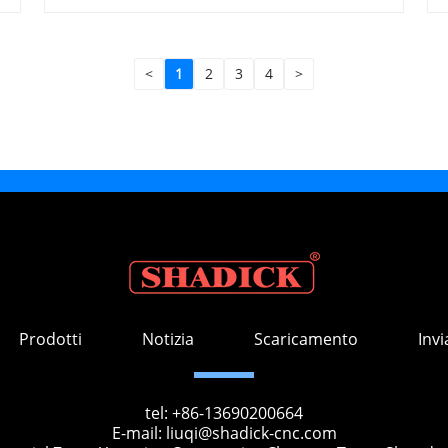
<
1
2
3
4
>
Prodotti
Notizia
Scaricamento
Invi
tel:
+86-13690200664
E-mail:
liuqi@shadick-cnc.com