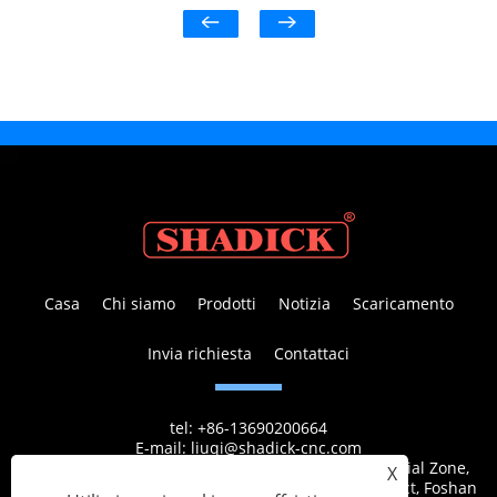
Casa
Chi siamo
Prodotti
Notizia
Scaricamento
Invia richiesta
Contattaci
tel:
+86-13690200664
E-mail:
liuqi@shadick-cnc.com
Indirizzo:
No.1 Xingye 9th Road, Guanglong Industrial Zone,
X
Yongxing Community, Chencun Town, Shunde District, Foshan