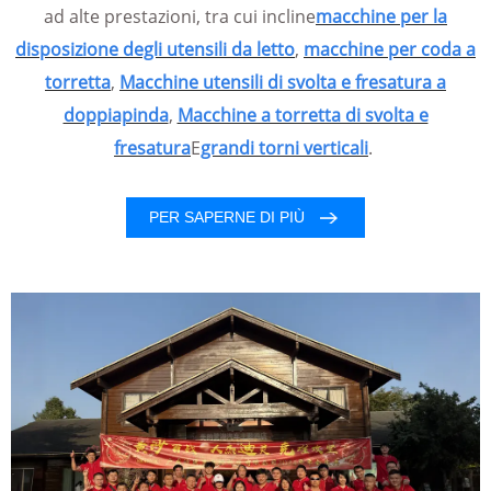
ad alte prestazioni, tra cui incline
macchine per la
disposizione degli utensili da letto
,
macchine per coda a
torretta
,
Macchine utensili di svolta e fresatura a
doppiapinda
,
Macchine a torretta di svolta e
fresatura
E
grandi torni verticali
.
PER SAPERNE DI PIÙ